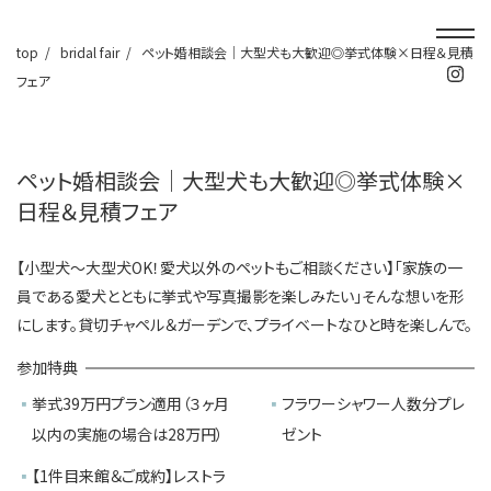
top
bridal fair
ペット婚相談会│大型犬も大歓迎◎挙式体験×日程＆見積
フェア
ペット婚相談会│大型犬も大歓迎◎挙式体験×
日程＆見積フェア
【小型犬～大型犬OK！愛犬以外のペットもご相談ください】「家族の一
員である愛犬とともに挙式や写真撮影を楽しみたい」そんな想いを形
にします。貸切チャペル＆ガーデンで、プライベートなひと時を楽しんで。
参加特典
挙式39万円プラン適用（３ヶ月
フラワーシャワー人数分プレ
以内の実施の場合は28万円）
ゼント
【1件目来館＆ご成約】レストラ