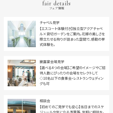
fair details
フェア情報
チャペル見学
【エスコート体験付き】独立型アクアチャペ
ル×貸切ガーデンをご案内。花嫁の美しさを
際立たせる拘りが詰まった空間で、感動の挙
式体験を。
披露宴会場見学
【選べる4つの会場】ご希望のイメージやご招
待人数にぴったりの会場をセレクトして
◇10名以下の食事会・レストランウェディン
グも可
相談会
【初めてのご見学でも安心】当日までのスケ
ジュールや気になる予算等、気軽に相談を。