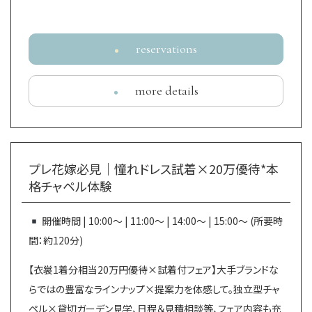
reservations
more details
プレ花嫁必見│憧れドレス試着×20万優待*本
格チャペル体験
開催時間 | 10:00～ | 11:00～ | 14:00～ | 15:00～ (所要時
間：約120分)
【衣裳1着分相当20万円優待×試着付フェア】大手ブランドな
らではの豊富なラインナップ×提案力を体感して。独立型チャ
ペル×貸切ガーデン見学、日程＆見積相談等、フェア内容も充