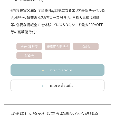
ブライダルフェア
ウエディングプラン
《内容充実×満足度当館No,1》気になるエリア最新チャペル＆
会場見学、超贅沢な2.5万コース試食会、日程＆見積り相談
ウエディングレポート
等、必要な情報全てを体験！ドレス＆タキシード最大30%OFF
資料請求・お問い合わせ
よくある質問
ベストレート保証
等の豪華優待付！
© Daiwa House Realty Mgt.Co.,Ltd.
チャペル見学
披露宴会場見学
相談会
試食会
reservations
more details
式場探しを始めたら要点凝縮クイック相談会