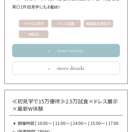
実◎1件目見学にもお勧め！
チャペル見学
ドレス試着
披露宴会場見学
相談会
reservations
more details
≪初見学で15万優待≫2.5万試食×ドレス展示
×最新W体験
〒640-8156 和歌山県和歌山市七番丁 26-1
開催時間 | 10:00～ | 11:00～ | 14:00～ | 15:00～ | 17:00
TEL
0120-887-390
～ (所要時間：180分)