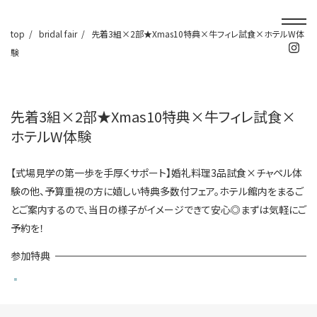
top
bridal fair
先着3組×2部★Xmas10特典×牛フィレ試食×ホテルW体
験
先着3組×2部★Xmas10特典×牛フィレ試食×
ホテルW体験
【式場見学の第一歩を手厚くサポート】婚礼料理3品試食×チャペル体
験の他、予算重視の方に嬉しい特典多数付フェア。ホテル館内をまるご
とご案内するので、当日の様子がイメージできて安心◎まずは気軽にご
予約を！
参加特典