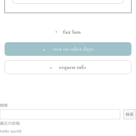
fair lists
visit on other days
request info
検索
検索
最近の投稿
Hello world!