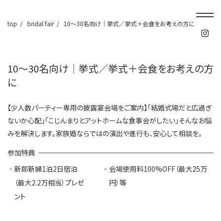
top
bridal fair
10～30名向け│挙式／挙式＋会食をお考えの方に
10～30名向け│挙式／挙式＋会食をお考えの方
に
【少人数パーティー専用の披露宴会場をご案内】「結婚式場だと広過ぎ
ないか心配」「こじんまりとアットホームな食事会がしたい」そんなお悩
みを解決します。家族婚ならではの演出や進行も、安心して相談を。
参加特典
新郎新婦1泊2日宿泊
会場使用料100%OFF（最大25万
（最大2.2万相当）プレゼ
円）等
ント