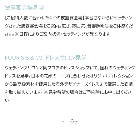
披露宴会場見学
【ご招待人数に合わせた４つの披露宴会場】本番さながらにセッティン
グされた披露宴会場をご案内。広さ、雰囲気、音響照明等をご体感くだ
さい。※日程によりご案内状況・セッティングが異なります
〒640-8156 和歌山県和歌山市七番丁 26-1
FOUR SIS & CO. ドレスサロン見学
TEL
0120-887-390
ウェディングサロンと同フロアのドレスショップにて、憧れのウェディング
ドレスを見学。日本の花嫁のニーズに合わせたオリジナルコレクション
ブライダルフェア
ウエディングプラン
から最高級素材を使用した海外デザイナーズドレスまで厳選した衣装
ウエディングレポート
を取り揃えています。 ※見学希望の場合はご予約時にお申し出くださ
資料請求・お問い合わせ
よくある質問
ベストレート保証
い。
© Daiwa House Realty Mgt.Co.,Ltd.
faq