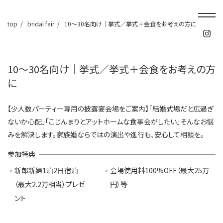
top
bridal fair
10～30名向け│挙式／挙式＋会食をお考えの方に
10～30名向け│挙式／挙式＋会食をお考えの方
に
【少人数パーティー専用の披露宴会場をご案内】「結婚式場だと広過ぎ
ないか心配」「こじんまりとアットホームな食事会がしたい」そんなお悩
みを解決します。家族婚ならではの演出や進行も、安心して相談を。
参加特典
新郎新婦1泊2日宿泊
会場使用料100%OFF（最大25万
（最大2.2万相当）プレゼ
円）等
ント