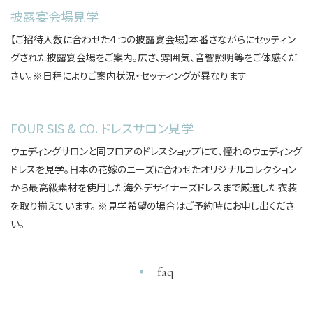
披露宴会場見学
【ご招待人数に合わせた４つの披露宴会場】本番さながらにセッティン
グされた披露宴会場をご案内。広さ、雰囲気、音響照明等をご体感くだ
さい。※日程によりご案内状況・セッティングが異なります
〒640-8156 和歌山県和歌山市七番丁 26-1
FOUR SIS & CO. ドレスサロン見学
TEL
0120-887-390
ウェディングサロンと同フロアのドレスショップにて、憧れのウェディング
ドレスを見学。日本の花嫁のニーズに合わせたオリジナルコレクション
ブライダルフェア
ウエディングプラン
から最高級素材を使用した海外デザイナーズドレスまで厳選した衣装
ウエディングレポート
を取り揃えています。 ※見学希望の場合はご予約時にお申し出くださ
資料請求・お問い合わせ
よくある質問
ベストレート保証
い。
© Daiwa House Realty Mgt.Co.,Ltd.
faq