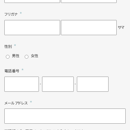
*
フリガナ
サマ
*
性別
男性
女性
*
電話番号
-
-
*
メールアドレス