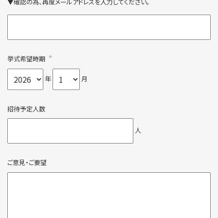
▼確認の為、再度メールアドレスを入力してください。
*
挙式希望時期
年
月
〒640-8156 和歌山県和歌山市七番丁 26-1
招待予定人数
TEL
0120-887-390
人
ブライダルフェア
ウエディングプラン
ウエディングレポート
ご意見・ご要望
資料請求・お問い合わせ
よくある質問
ベストレート保証
© Daiwa House Realty Mgt.Co.,Ltd.