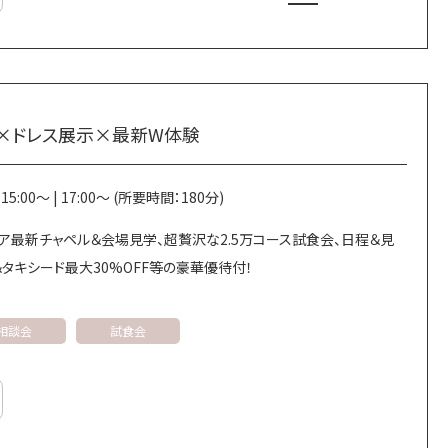
グレポート
保証
食×ドレス展示×最新W体験
| 15:00～ | 17:00～ (所要時間：180分)
リア最新チャペル＆会場見学、超贅沢な2.5万コース試食会、日程＆見
タキシード最大30%OFF等の豪華優待付！
相談会
試食会