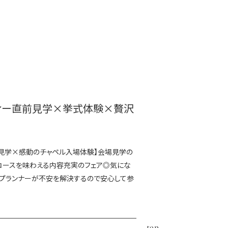
ィー直前見学×挙式体験×贅沢
ト見学×感動のチャペル入場体験】会場見学の
礼コースを味わえる内容充実のフェア◎気にな
属プランナーが不安を解決するので安心して参
top