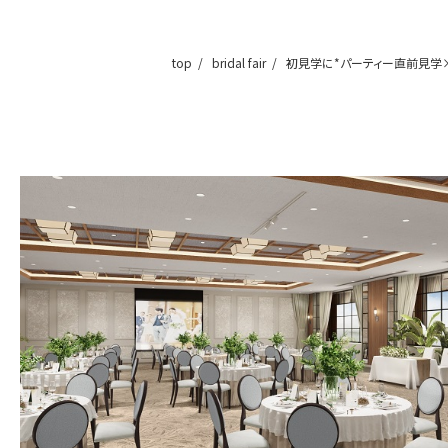
top
bridal fair
初見学に*パーティー直前見学