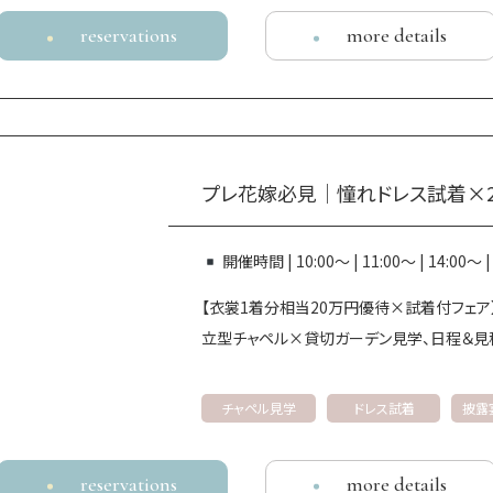
reservations
more details
プレ花嫁必見│憧れドレス試着×2
開催時間 | 10:00～ | 11:00～ | 14:00
【衣裳1着分相当20万円優待×試着付フェア
立型チャペル×貸切ガーデン見学、日程＆見
チャペル見学
ドレス試着
披露
〒640-8156 和歌山県和歌山市七番丁 26-1
TEL
0120-887-390
reservations
more details