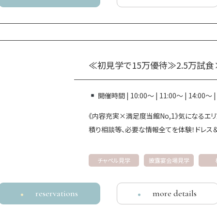
ブライダルフェア
ウエディングプラン
ウエディン
資料請求・お問い合わせ
よくある質問
ベストレート
≪初見学で15万優待≫2.5万試
© Daiwa House Realty Mgt.Co.,Ltd.
開催時間 | 10:00～ | 11:00～ | 14:00～ 
《内容充実×満足度当館No,1》気になるエ
積り相談等、必要な情報全てを体験！ドレス＆
チャペル見学
披露宴会場見学
reservations
more details