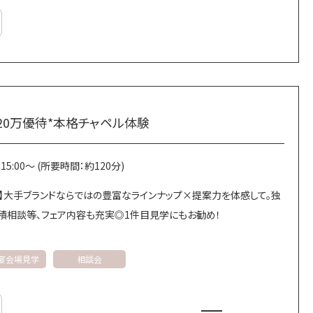
0万優待*本格チャペル体験
～ | 15:00～ (所要時間：約120分)
】大手ブランドならではの豊富なラインナップ×提案力を体感して。独
積相談等、フェア内容も充実◎1件目見学にもお勧め！
宴会場見学
相談会