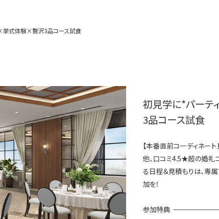
×挙式体験×贅沢3品コース試食
初見学に*パーテ
3品コース試食
【本番直前コーディネー
他、口コミ4.5★超の婚
る日程＆見積もりは、専
加を！
参加特典